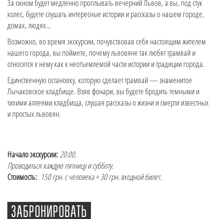
За окном будет медленно проплывать вечерний Львов, а вы, под стук
колес, будете слушать интересные истории и рассказы о нашем городе,
домах, людях…
Возможно, во время экскурсии, почувствовав себя настоящим жителем
нашего города, вы поймете, почему львовяне так любят трамвай и
относятся к нему как к неотъемлемой части истории и традиции города.
Единственную остановку, которую сделает трамвай — знаменитое
Лычаковское кладбище. Взяв фонари, вы будете бродить темными и
тихими аллеями кладбища, слушая рассказы о жизни и смерти известных
и простых львовян.
Начало экскурсии:
20:00.
Проводиться каждую пятницу и субботу.
Стоимость:
150 грн. с человека + 30 грн. входной билет.
ЗАБРОНИРОВАТЬ