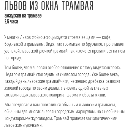
ЛЬВОВ ИЗ ОКНА ТРАМВАЯ
экскурсия на трамвае
2,5 часа
У многих Львов стойко ассоциируется с тремя вещами — кофе,
брусчаткой и трамваем. Видя, как громыхая по брусчатке, проплывает
узенькой львовской улочкой трамвай, так и хочется прокатиться на нем
по городу.
Тем более, что у львовян особое отношение к этому виду транспорта.
Недаром трамвай стал одним из символом города. Уже более века,
каждый день львовские трамвайчики, неспешно дребезжа развозят
жителей города по своим делам, становясь одной из главных
составляющих львовского колорита, шарма и образа жизни.
Мы предлагаем вам прокатиться обычным львовским трамваем,
обычным для многих львовян городским маршрутом, но с необычным
кондуктором-экскурсоводом. Трамвай провезет вас классическими
львовскими улочками.