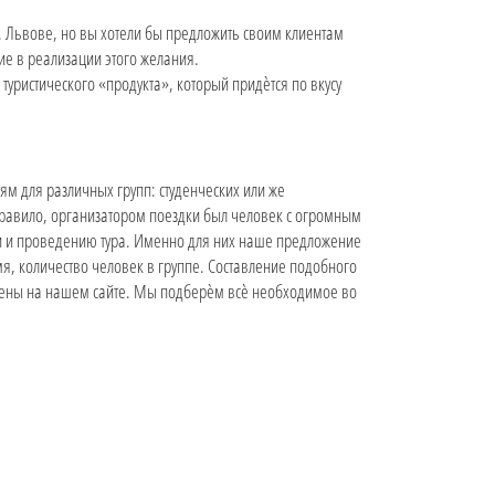
г. Львове, но вы хотели бы предложить своим клиентам
е в реализации этого желания.
туристического «продукта», который придѐтся по вкусу
ям для различных групп: студенческих или же
правило, организатором поездки был человек с огромным
ии и проведению тура. Именно для них наше предложение
мя, количество человек в группе. Составление подобного
влены на нашем сайте. Мы подберѐм всѐ необходимое во