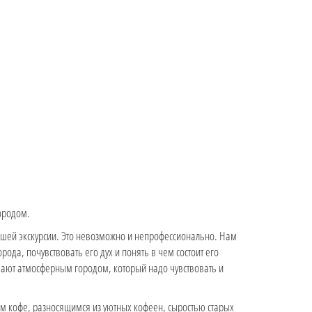
ородом.
ашей экскурсии. Это невозможно и непрофессионально. Нам
рода, почувствовать его дух и понять в чем состоит его
вают атмосферным городом, который надо чувствовать и
м кофе, разносящимся из уютных кофеен, сыростью старых