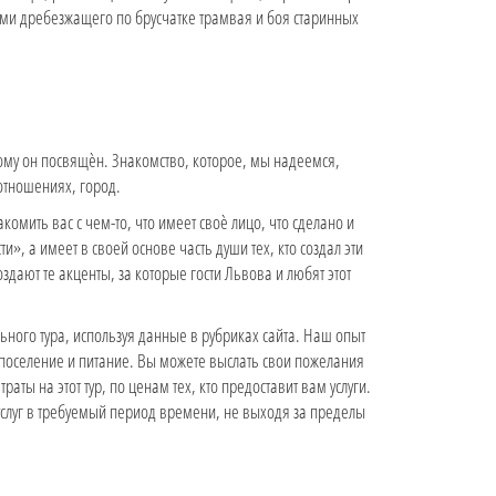
ами дребезжащего по брусчатке трамвая и боя старинных
му он посвящѐн. Знакомство, которое, мы надеемся,
отношениях, город.
омить вас с чем-то, что имеет своѐ лицо, что сделано и
, а имеет в своей основе часть души тех, кто создал эти
здают те акценты, за которые гости Львова и любят этот
ного тура, используя данные в рубриках сайта. Наш опыт
 поселение и питание. Вы можете выслать свои пожелания
ы на этот тур, по ценам тех, кто предоставит вам услуги.
слуг в требуемый период времени, не выходя за пределы