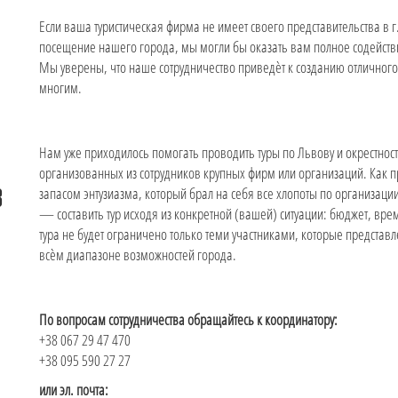
Если ваша туристическая фирма не имеет своего представительства в 
посещение нашего города, мы могли бы оказать вам полное содействи
Мы уверены, что наше сотрудничество приведѐт к созданию отличного 
многим.
Нам уже приходилось помогать проводить туры по Львову и окрестност
организованных из сотрудников крупных фирм или организаций. Как 
в
запасом энтузиазма, который брал на себя все хлопоты по организац
— составить тур исходя из конкретной (вашей) ситуации: бюджет, вре
тура не будет ограничено только теми участниками, которые предста
всѐм диапазоне возможностей города.
По вопросам сотрудничества обращайтесь к координатору:
+38 067 29 47 470
+38 095 590 27 27
или эл. почта: