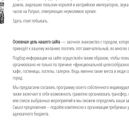
домов, видевших польских королей и австрийских императоров, звук
часов на Ратуше, отмеряющих неумолимое время.
Здесь стоит побывать.
Основная цель нашего сайта
— заочное знакомство с городом, которо
приведѐт к вашему желанию посетить этот замечательный, во многих 
Подбор информации на сайте осуществлѐн таким образом, чтобы познак
организовано не только по причине «функциональной целесообразности»
кафе, гостиницы, хостелы, галереи. Ведь именно такие места и люди со
город.
Мы предлагаем составить программу своего собственного индивидуаль
также включает в себя возможность грамотно организовать трансфер,
или список выбранных мероприятий и мы сможем определить ваши затрат
Смысл предложения – подойти комплексно к организации требуемых у
адекватного бюджета.