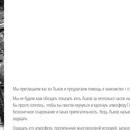
Мы приглашаем вас во Львов и предлагаем помощь в знакомстве с г
Мы не будем вам обещать показать весь Львов за несколько часов н
бы просто хотелось, чтобы вы смогли окунуться и вдохнуть атмосферу Го
бесконечное очарование и такая притягательность. Ведь Львов назы
ощущать.
Ощущать его атмосферу, пропитанную многовековой историей, запахо