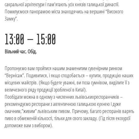
сакральної архітектури і пам’ятають усіх князів галицької династії.
Помилуємося панорамою міста знаходячись на вершині “Високого
Замку”.
13:00 – 15:00
Вільний час. Обід.
Пропонуємо вам пройтися нашим знаменитим сувенірним ринком
“Вернісаж”. Подивитися, і якщо сподобається – купити, продукцію наших
місцевих майстрів. (Якщо будете уважні, ви поза сумнівом, виділите її з
величезного ряду продукції зробленої в Китаї).
Пообідати можна в одному з численних львівськихресторанчиків –
рекомендуємо ресторани з автентичною галицькою кухнею і дуже
смачним,”живим” львівським пивом. Причому, багато ресторанів варять
пиво в обмеженій кількості, тільки для свого закладу. (Гід після екскурсії
допоможе вам з вибором).