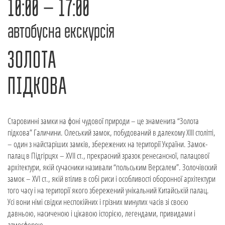
10:00 – 17:00
автобусна екскурсія
ЗОЛОТА
ПІДКОВА
Старовинні замки на фоні чудової природи – це знаменита “Золота
підкова” Галичини. Олеський замок, побудований в далекому XIII столітті,
– один з найстаріших замків, збережених на території України. Замок-
палац в Підгірцях – XVII ст., прекрасний зразок ренесансної, палацової
архітектури, якій сучасники називали “польським Версалем”. Золочівский
замок – XVI ст., якій втілив в собі риси і особливості оборонної архітектури
того часу і на території якого збережений унікальний Китайській палац.
Усі вони німі свідки неспокійних і грізних минулих часів зі своєю
давньою, насиченою і цікавою історією, легендами, привидами і
атмосферою.