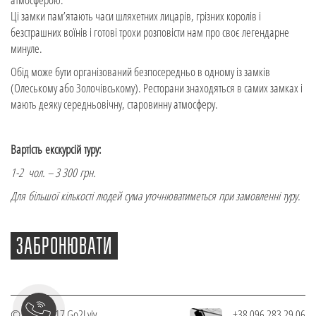
Ці замки пам’ятають часи шляхетних лицарів, грізних королів і
безстрашних воїнів і готові трохи розповісти нам про своє легендарне
минуле.
Обід може бути організований безпосередньо в одному із замків
(Олеському або Золочівському). Ресторани знаходяться в самих замках і
мають деяку середньовічну, старовинну атмосферу.
Вартість екскурсій туру:
1-2 чол. – 3 300 грн.
Для більшої кількості людей сума уточнюватиметься при замовленні туру.
ЗАБРОНЮВАТИ
© 2010-2017
Go2Lviv
+38 096 283 29 06