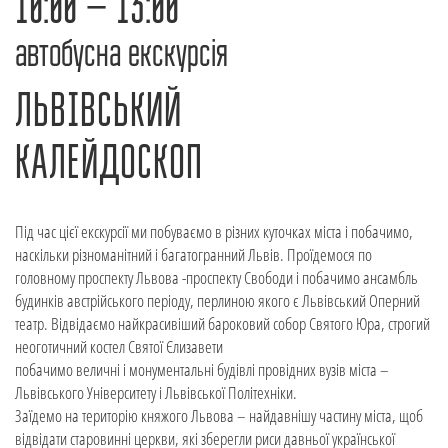
10:00 – 13:00
автобусна екскурсія
ЛЬВІВСЬКИЙ
КАЛЕЙДОСКОП
Під час цієї екскурсії ми побуваємо в різних куточках міста і побачимо,
наскільки різноманітний і багатогранний Львів. Проїдемося по
головному проспекту Львова -проспекту Свободи і побачимо ансамбль
будинків австрійського періоду, перлиною якого є Львівський Оперний
театр. Відвідаємо найкрасивіший бароковий собор Святого Юра, строгий
неоготичний костел Святої Єлизавети
побачимо величні і монументальні будівлі провідних вузів міста –
Львівського Університету і Львівської Політехніки.
Заїдемо на територію княжого Львова – найдавнішу частину міста, щоб
відвідати старовинні церкви, які зберегли риси давньої української