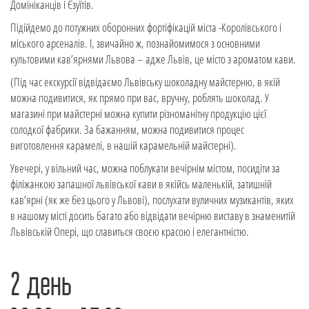
Домініканців і Єзуїтів.
Підійдемо до потужних оборонних фортіфікацій міста -Королівського і
міського арсеналів. І, звичайно ж, познайомимося з основними
культовими кав’ярнями Львова – адже Львів, це місто з ароматом кави.
(Під час екскурсії відвідаємо Львівську шоколадну майстерню, в якій
можна подивитися, як прямо при вас, вручну, роблять шоколад. У
магазині при майстерні можна купити різноманітну продукцію цієї
солодкої фабрики. За бажанням, можна подивитися процес
виготовлення карамелі, в нашій карамельній майстерні).
Увечері, у вільний час, можна поблукати вечірнім містом, посидіти за
філіжанкою запашної львівської кави в якійсь маленькій, затишній
кав’ярні (як же без цього у Львові), послухати вуличних музикантів, яких
в нашому місті досить багато або відвідати вечірню виставу в знаменитій
Львівській Опері, що славиться своєю красою і елегантністю.
2 день