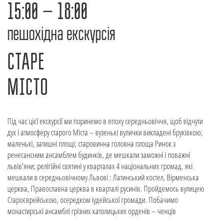
15:00 – 18:00
пешохідна екскурсія
СТАРЕ
МІСТО
Під час цієї екскурсії ми поринемо в епоху середньовіччя, щоб відчути
дух і атмосферу старого Міста – вузенькі вулички викладені бруківкою;
маленькі, затишні площі; старовинна головна площа Ринок з
ренесансним ансамблем будинків, де мешкали заможні і поважні
львів’яни; релігійні святині у кварталах 4 національних громад, які
мешкали в середньовічному Львові : Латинський костел, Вірменська
церква, Православна церква в кварталі русинів. Пройдемось вулицею
Староєврейською, осередком іудейської громади. Побачимо
монастирські ансамблі грізних католицьких орденів – ченців