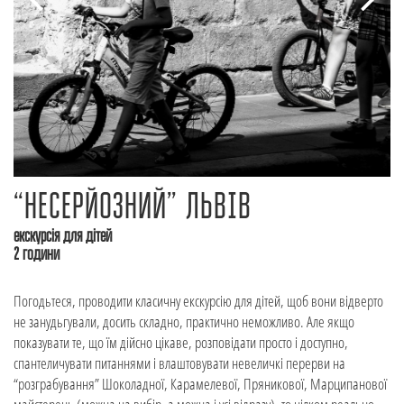
“НЕСЕРЙОЗНИЙ” ЛЬВІВ
екскурсія для дітей
2 години
Погодьтеся, проводити класичну екскурсію для дітей, щоб вони відверто
не занудьгували, досить складно, практично неможливо. Але якщо
показувати те, що їм дійсно цікаве, розповідати просто і доступно,
спантеличувати питаннями і влаштовувати невеличкі перерви на
“розграбування” Шоколадної, Карамелевої, Пряникової, Марципанової