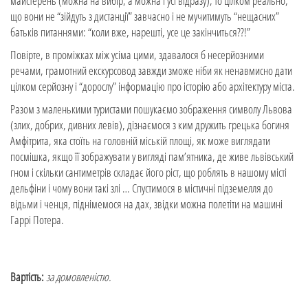
майстерень (можна на вибір, а можна і усі відразу), то цілком реально,
що вони не “зійдуть з дистанції” завчасно і не мучитимуть “нещасних”
батьків питаннями: “коли вже, нарешті, усе це закінчиться??!”
Повірте, в проміжках між усіма цими, здавалося б несерйозними
речами, грамотний екскурсовод завжди зможе ніби як ненавмисно дати
цілком серйозну і “дорослу” інформацію про історію або архітектуру міста.
Разом з маленькими туристами пошукаємо зображення символу Львова
(злих, добрих, дивних левів), дізнаємося з ким дружить грецька богиня
Амфітрита, яка стоїть на головній міській площі, як може виглядати
посмішка, якщо її зображувати у вигляді пам’ятника, де живе львівський
гном і скільки сантиметрів складає його ріст, що роблять в нашому місті
дельфіни і чому вони такі злі … Спустимося в містичні підземелля до
відьми і ченця, піднімемося на дах, звідки можна полетіти на машині
Гаррі Потера.
Вартість:
за домовленістю.