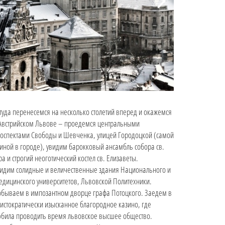
туда перенесемся на несколько столетий вперед и окажемся
Австрийском Львове – проедемся центральными
оспектами Свободы и Шевченка, улицей Городоцкой (самой
иной в городе), увидим барокковый ансамбль собора св.
а и строгий неоготический костел св. Елизаветы.
идим солидные и величественные здания Национального и
дицинского университетов, Львовской Политехники.
бываем в импозантном дворце графа Потоцкого. Заедем в
истократически изысканное благородное казино, где
била проводить время львовское высшее общество.