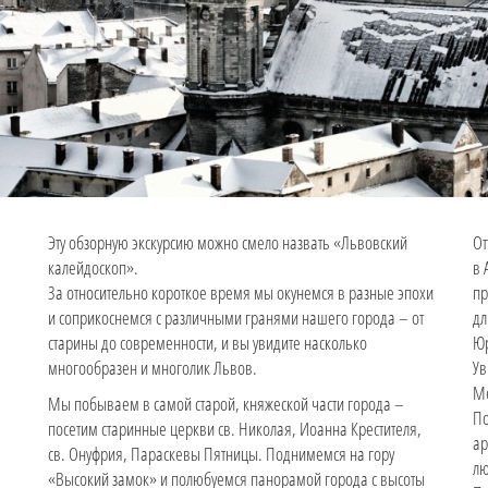
Эту обзорную экскурсию можно смело назвать «Львовский
От
калейдоскоп».
в 
За относительно короткое время мы окунемся в разные эпохи
пр
и соприкоснемся с различными гранями нашего города – от
дл
старины до современности, и вы увидите насколько
Юр
многообразен и многолик Львов.
Ув
Ме
Мы побываем в самой старой, княжеской части города –
По
посетим старинные церкви св. Николая, Иоанна Крестителя,
ар
св. Онуфрия, Параскевы Пятницы. Поднимемся на гору
лю
«Высокий замок» и полюбуемся панорамой города с высоты